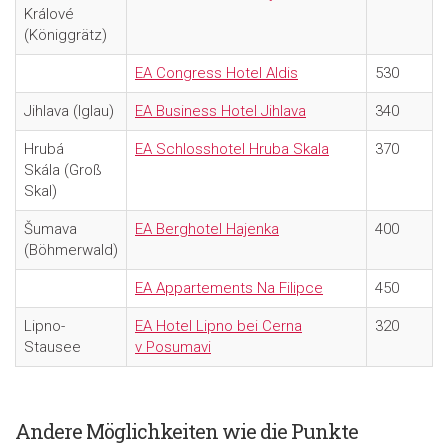
Králové
(Königgrätz)
EA Congress Hotel Aldis
530
Jihlava (Iglau)
EA Business Hotel Jihlava
340
Hrubá
EA Schlosshotel Hruba Skala
370
Skála
(Groß
Skal)
Šumava
EA Berghotel Hajenka
400
(
Böhmerwald)
EA Appartements Na Filipce
450
Lipno-
EA Hotel Lipno bei Cerna
320
Stausee
v Posumavi
A
ndere Möglichkeiten wie die Punkte