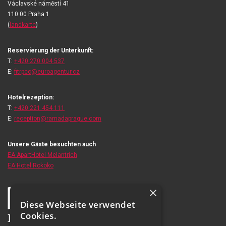
Václavské náměstí 41
110 00 Praha 1
(
landkarte
)
Reservierung der Unterkunft:
T:
+420 270 004 537
E:
fitrpcc@euroagentur.cz
Hotelrezeption:
T:
+420 221 454 111
E:
reception@ramadaprague.com
Unsere Gäste besuchten auch
EA ApartHotel Melantrich
EA Hotel Rokoko
×
Diese Webseite verwendet
Cookies.