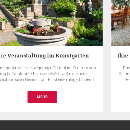
 von
Das Restaurant, der Konferenzsaal und die Apartment
Salons des Hotels Ramada Prague City Centre bieten ide
nde
Räumlichkeiten für Ihre privaten und geschäftlichen
e
Veranstaltungen.
i es
MEHR
ine