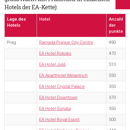
Hotels der EA-Kette)
:
Lage des
Hotel
Anzahl
Hotels
der
punkte
Prag
Ramada Prague City Centre
490
EA Hotel Rokoko
470
EA Hotel Juliš
510
EA ApartHotel Melantrich
550
EA Hotel Crystal Palace
350
EA Hotel Downtown
370
EA Hotel Sonata
350
EA Hotel Royal Esprit
500