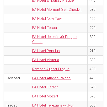
EA Hotel Embassy Prague
440
EA Hotel Moment Self Check-In
580
EA Hotel New Town
450
EA Hotel Tosca
270
EA Hotel Jelení dvůr Prague
300
Castle
EA Hotel Populus
210
EA Hotel Victoria
300
Ramada Airport Prague
480
Karlsbad
EA Hotel Atlantic Palace
440
EA Hotel Elefant
390
EA Hotel Mozart
370
Hradec
EA Hotel Tereziánský dvůr
530