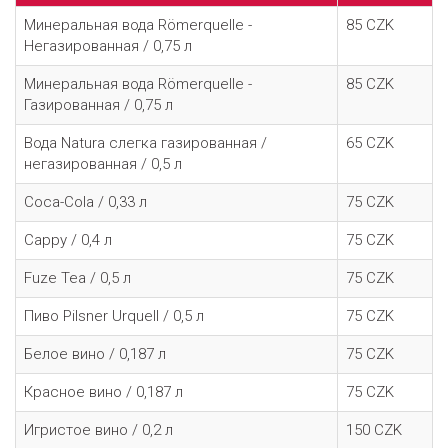
Минеральная вода Römerquelle -
85
CZK
Негазированная / 0,75
л
Минеральная вода Römerquelle -
85
CZK
Газированная / 0,75
л
Вода Natura слегка газированная /
65
CZK
негазированная / 0,5 л
Coca-Cola / 0,33
л
75
CZK
Cappy / 0,4
л
75
CZK
Fuze Tea / 0,5
л
75
CZK
Пиво Pilsner Urquell / 0,5
л
75
CZK
Белое вино / 0,187
л
75
CZK
Красное вино / 0,187
л
75
CZK
Игристое вино / 0,2
л
150
CZK