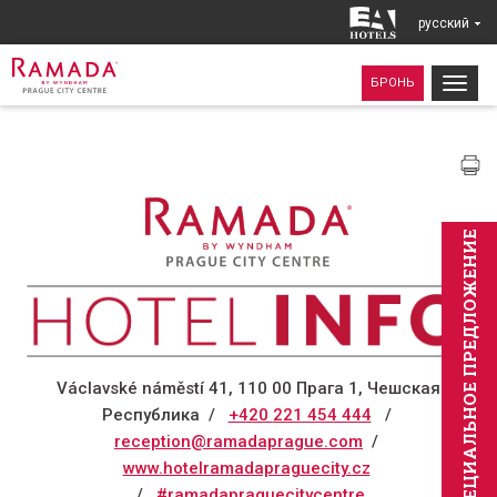
pусский
Togg
БРОНЬ
navig
CПЕЦИAЛЬНОЕ ПРЕДЛОЖЕНИЕ
Václavské náměstí 41, 110 00 Прага 1, Чешская
Республика /
+420
221 454 444
/
reception@ramadaprague.com
/
www.hotelramadapraguecity.cz
/
#
ramadapraguecitycentre