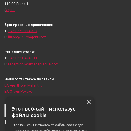
110 00 Praha 1
(
карта
)
Бронирование проживания:
T:
+420 270 004 537
E:
fitrpcc@euroagentur.cz
Рецепция отеля:
T:
+420 221 454 111
E:
reception@ramadaprague.com
Наши гости также посетили
EA ApartHotel Melantrich
ЕА Отель Рококо
×
Этот веб-сайт использует
файлы cookie
Этот веб-сайт использует файлы cookie для
улучшения взаимодействия с пользователем.