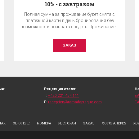
10% - с завтраком
Полная сумма за проживание будет снята с
платежной карты в день бронирования без
возможности возврата средств. Проживание с
завтраком.
ЗАКАЗ
ия:
Рецепция отеля:
На
T:
+420 221 454 111
EA
E:
reception@ramadaprague.com
ЕА
НАЯ
ОБ ОТЕЛЕ
НОМЕРА
РЕСТОРАН
ЗАКАЗ
ФОТОГАЛЕРЕЯ
КО