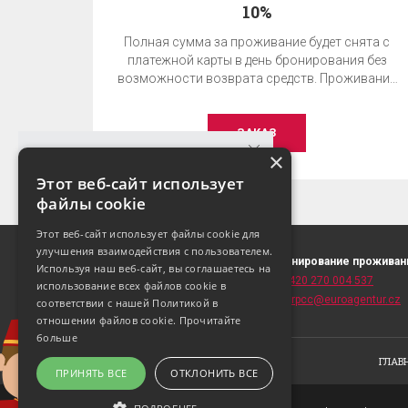
10%
Полная сумма за проживание будет снята с
платежной карты в день бронирования без
возможности возврата средств. Проживание
без завтрака.
ЗАКАЗ
×
Этот веб-сайт использует
файлы cookie
ГАРАНТИЯ ЛУЧШЕЙ ЦЕНЫ!
Этот веб-сайт использует файлы cookie для
Лучшую цену можно получить только при
улучшения взаимодействия с пользователем.
Václavské náměstí 41
Бронирование проживан
бронировании на этом сайте!
Используя наш веб-сайт, вы соглашаетесь на
110 00 Praha 1
T:
+420 270 004 537
использование всех файлов cookie в
(
карта
)
E:
fitrpcc@euroagentur.cz
соответствии с нашей Политикой в ​​
УЗНАТЬ ЦЕНУ И НАЛИЧИЕ
отношении файлов cookie.
Прочитайте
больше
ГЛАВ
ПРИНЯТЬ ВСЕ
ОТКЛОНИТЬ ВСЕ