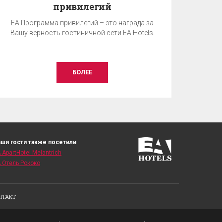
привилегий
EA Программа привилегий – это награда за
Вашу верность гостиничной сети EA Hotels.
БОЛЕЕ
ши гости также посетили
 ApartHotel Melantrich
 Отель Рококо
НТАКТ