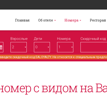
Главная
Об отеле
Номера
Ресторан
Взрослые
Дети
Номерa
Скидочный код
 введите скидочный код EALOYALTY. Не относится к специальным предл
омер с видом на В