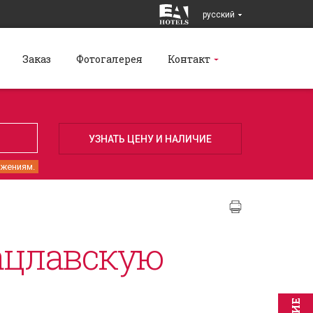
pусский
Заказ
Фотогалерея
Контакт
ожениям.
ацлавскую