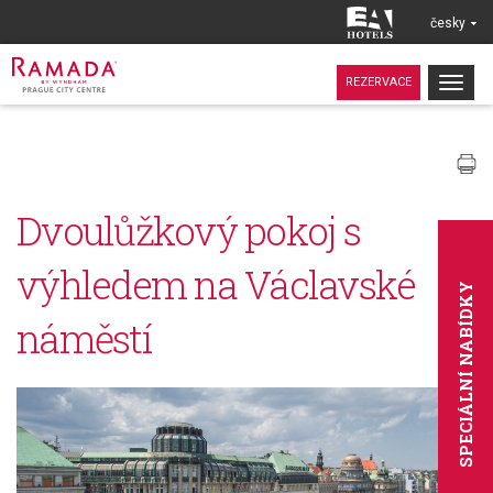
česky
Togg
REZERVACE
navig
Dvoulůžkový pokoj s
výhledem na Václavské
SPECIÁLNÍ NABÍDKY
náměstí