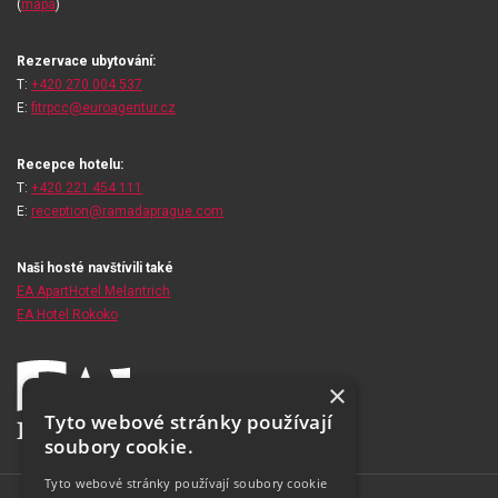
(
mapa
)
Rezervace ubytování:
T:
+420 270 004 537
E:
fitrpcc@euroagentur.cz
Recepce hotelu:
T:
+420 221 454 111
E:
reception@ramadaprague.com
Naši hosté navštívili také
EA ApartHotel Melantrich
EA Hotel Rokoko
×
Tyto webové stránky používají
soubory cookie.
Tyto webové stránky používají soubory cookie