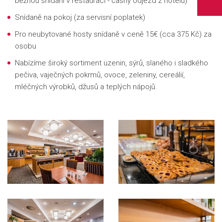
běžnou snídani v restauraci - časný odjezd z hotelu)
Snídaně na pokoj (za servisní poplatek)
Pro neubytované hosty snídaně v ceně
15€ (cca 375 Kč) za
osobu
Nabízíme široký sortiment uzenin, sýrů, slaného i sladkého
pečiva, vaječných pokrmů, ovoce, zeleniny, cereálií,
mléčných výrobků, džusů a teplých nápojů.