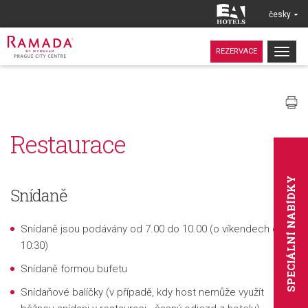
česky
Togg
REZERVACE
navig
Restaurace
SPECIÁLNÍ NABÍDKY
Snídaně
Snídaně jsou podávány od 7.00 do 10.00
(o víkendech do
10:30)
Snídaně formou bufetu
Snídaňové balíčky (v případě, kdy host nemůže využít