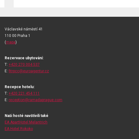
Václavské náměstí 41
110 00 Praha 1
(
mapa
)
Rezervace ubytování:
T:
+420 270 004 537
E:
fitrpcc@euroagentur.cz
Recepce hotelu:
T:
+420 221 454 111
E:
reception@ramadaprague.com
Naši hosté navštívili také
EA ApartHotel Melantrich
EA Hotel Rokoko