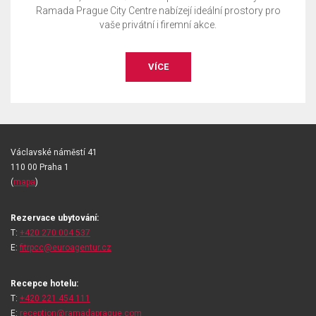
Ramada Prague City Centre nabízejí ideální prostory pro
vaše privátní i firemní akce.
VÍCE
Václavské náměstí 41
110 00 Praha 1
(
mapa
)
Rezervace ubytování:
T:
+420 270 004 537
E:
fitrpcc@euroagentur.cz
Recepce hotelu:
T:
+420 221 454 111
E:
reception@ramadaprague.com