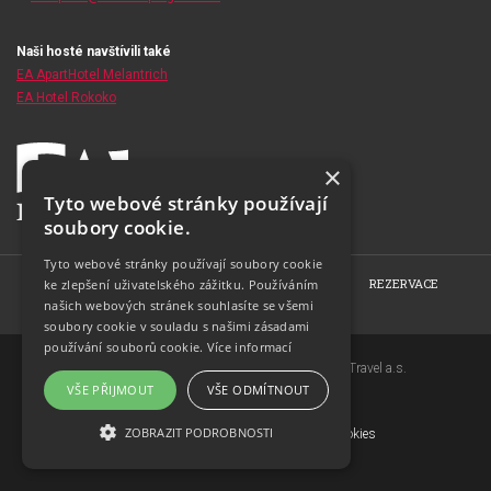
Naši hosté navštívili také
EA ApartHotel Melantrich
EA Hotel Rokoko
×
Tyto webové stránky používají
soubory cookie.
Tyto webové stránky používají soubory cookie
HOME
O HOTELU
POKOJE
RESTAURACE
REZERVACE
ke zlepšení uživatelského zážitku. Používáním
našich webových stránek souhlasíte se všemi
FOTOGALERIE
KONTAKT
soubory cookie v souladu s našimi zásadami
používání souborů cookie.
Více informací
Copyright © 2007-2026 EuroAgentur Hotels&Travel a.s.
VŠE PŘIJMOUT
VŠE ODMÍTNOUT
www.bezvapobyt.cz
Všeobecné podmínky rezervace
ZOBRAZIT PODROBNOSTI
Deklarace o ochraně osobních údajů
|
Cookies
Topinfo DIGITAL
NEZBYTNĚ NUTNÉ SOUBORY