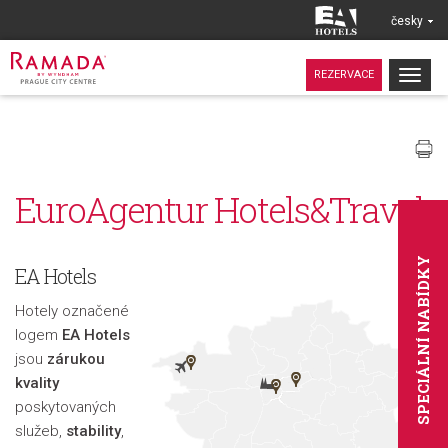
česky
Togg
REZERVACE
navig
EuroAgentur Hotels&Travel
SPECIÁLNÍ NABÍDKY
EA Hotels
Hotely označené
logem
EA Hotels
jsou
zárukou
kvality
poskytovaných
služeb,
stability
,