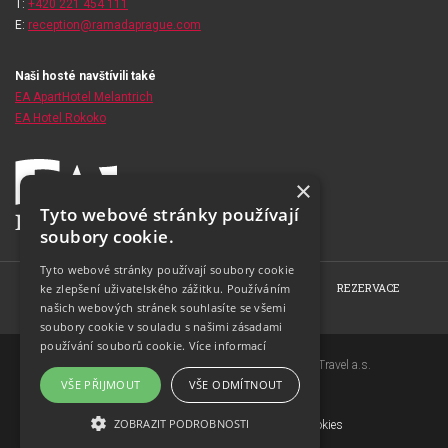
T:
+420 221 454 111
E:
reception@ramadaprague.com
Naši hosté navštívili také
EA ApartHotel Melantrich
EA Hotel Rokoko
×
Tyto webové stránky používají
soubory cookie.
Tyto webové stránky používají soubory cookie
HOME
O HOTELU
POKOJE
RESTAURACE
REZERVACE
ke zlepšení uživatelského zážitku. Používáním
našich webových stránek souhlasíte se všemi
FOTOGALERIE
KONTAKT
soubory cookie v souladu s našimi zásadami
používání souborů cookie.
Více informací
Copyright © 2007-2026 EuroAgentur Hotels&Travel a.s.
VŠE PŘIJMOUT
VŠE ODMÍTNOUT
www.bezvapobyt.cz
Všeobecné podmínky rezervace
ZOBRAZIT PODROBNOSTI
Deklarace o ochraně osobních údajů
|
Cookies
Topinfo DIGITAL