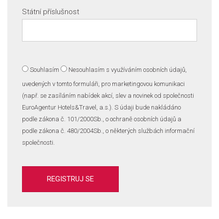
Státní příslušnost
Souhlasím
Nesouhlasím
s využíváním osobních údajů,
uvedených v tomto formuláři, pro marketingovou komunikaci
(např. se zasíláním nabídek akcí, slev a novinek od společnosti
EuroAgentur Hotels&Travel, a.s.). S údaji bude nakládáno
podle zákona č. 101/2000Sb., o ochraně osobních údajů a
podle zákona č. 480/2004Sb., o některých službách informační
společnosti.