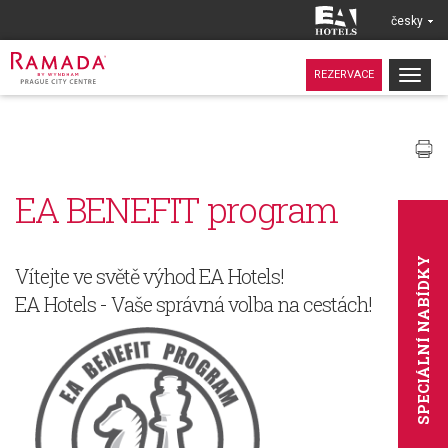
česky
Togg
REZERVACE
navig
EA BENEFIT program
SPECIÁLNÍ NABÍDKY
Vítejte ve světě výhod EA Hotels!
EA Hotels - Vaše správná volba na cestách!