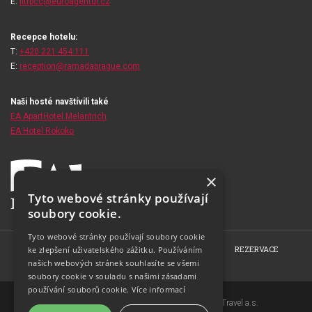
E:
fitrpcc@euroagentur.cz
Recepce hotelu:
T:
+420 221 454 111
E:
reception@ramadaprague.com
Naši hosté navštívili také
EA ApartHotel Melantrich
EA Hotel Rokoko
×
Tyto webové stránky používají
soubory cookie.
Tyto webové stránky používají soubory cookie
HOME
O HOTELU
POKOJE
RESTAURACE
REZERVACE
ke zlepšení uživatelského zážitku. Používáním
našich webových stránek souhlasíte se všemi
FOTOGALERIE
KONTAKT
soubory cookie v souladu s našimi zásadami
používání souborů cookie.
Více informací
Copyright © 2007-2026 EuroAgentur Hotels&Travel a.s.