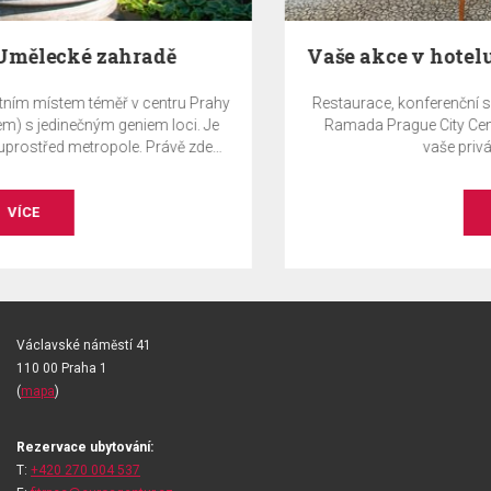
Vaše akce v hotelu Ramada Prague City Centre
Restaurace, konferenční sál a apartmánové salonky hotelu
Ramada Prague City Centre nabízejí ideální prostory pro
vaše privátní i firemní akce.
VÍCE
Václavské náměstí 41
110 00 Praha 1
(
mapa
)
Rezervace ubytování:
T:
+420 270 004 537