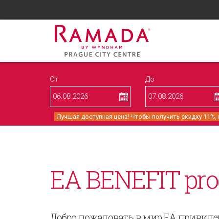
От
До
Лучшая доступная цена! Чтобы получить скидку 11%,
EA BENEFIT pr
Добро пожаловать в мир EA привиле