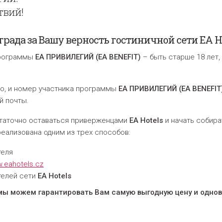
твий!
рада за Вашу верность гостиничной сети EA Ho
 программы
ЕА ПРИВИЛЕГИЙ (EA BENEFIT)
– быть старше 18 лет,
но, и номер участника программы
EA ПРИВИЛЕГИЙ (EA BENEFIT
й почты
.
статочно оставаться приверженцами
EA Hotels
и начать собира
реализована одним из трех способов:
теля
.eahotels.cz
телей сети
EA Hotels
 мы можем гарантировать Вам самую выгодную цену и одно