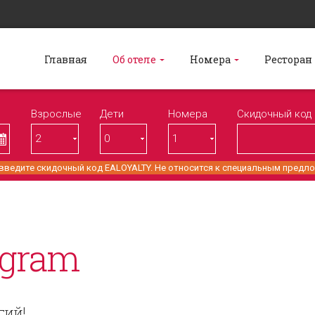
Главная
Об отеле
Номера
Ресторан
Взрослые
Дети
Номерa
Скидочный код
 введите скидочный код EALOYALTY. Не относится к специальным предл
ogram
гий!