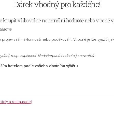
Dárek vhodný pro každého!
 koupit v libovolné nominální hodnotě nebo v ceně v
zdarma.
projev vaší náklonnosti nebo poděkování. Vhodně je lze využít i j
vydání, resp. zaplacení. Nedočerpaná hodnota je nevratná.
aším hotelem podle vašeho vlastního výběru.
tely a restaurace)