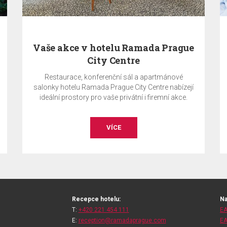
rague
Zaplaťte nyní a UŠETŘETE 10%
ové
Celková částka za ubytování bude stažena
abízejí
z platební karty v den vytvoření rezervace a je
 akce.
nevratná. Pobyt bez snídaně.
OBJEDNAT
Recepce hotelu:
Na
T:
+420 221 454 111
EA
E:
reception@ramadaprague.com
EA