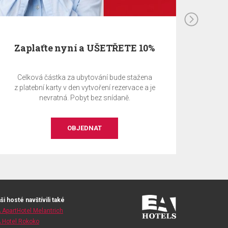
Zaplaťte nyní a UŠETŘETE 10% - Se
snídaní
Celková částka za ubytování bude stažena
z platební karty v den vytvoření rezervace a je
nevratná. Pobyt se snídaní.
OBJEDNAT
ši hosté navštívili také
 ApartHotel Melantrich
 Hotel Rokoko