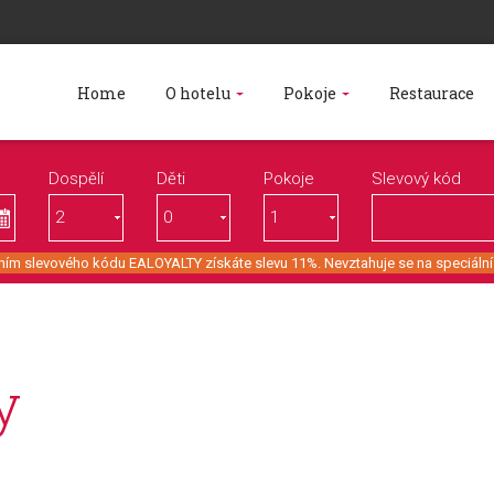
Home
O hotelu
Pokoje
Restaurace
Dospělí
Děti
Pokoje
Slevový kód
ím slevového kódu EALOYALTY získáte slevu 11%. Nevztahuje se na speciální
y