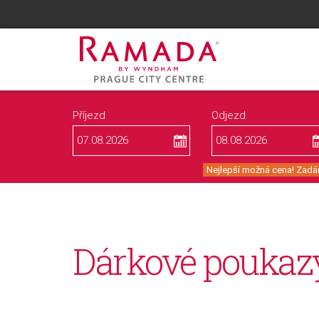
Příjezd
Odjezd
Nejlepší možná cena! Zadán
Dárkové poukaz